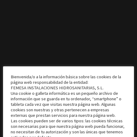
Bienvenida/o a la información básica sobre las cookies de la
página web responsabilidad de la entidad:
404
FEMESA INSTALACIONES HIDROSANITARIAS, S.L.
Una cookie o galleta informática es un pequeño archivo de
información que se guarda en tu ordenador, “smartphone” o
tableta cada vez que visitas nuestra página web. Algunas
cookies son nuestras y otras pertenecen a empresas
externas que prestan servicios para nuestra página web.
Las cookies pueden ser de varios tipos: las cookies técnicas
son necesarias para que nuestra página web pueda funcionar,
no necesitan de tu autorización y son las únicas que tenemos